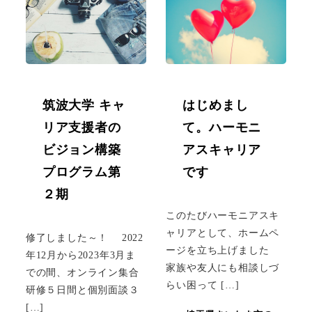
筑波大学 キャ
はじめまし
リア支援者の
て。ハーモニ
ビジョン構築
アスキャリア
プログラム第
です
２期
このたびハーモニアスキ
ャリアとして、ホームペ
修了しました～！ 2022
ージを立ち上げました
年12月から2023年3月ま
家族や友人にも相談しづ
での間、オンライン集合
らい困って […]
研修５日間と個別面談３
[…]